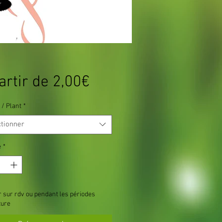
Prix
artir de
2,00€
promotionnel
 / Plant
*
ctionner
é
*
r sur rdv ou pendant les périodes
ture