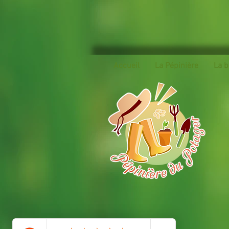
Accueil
La Pépinière
La b