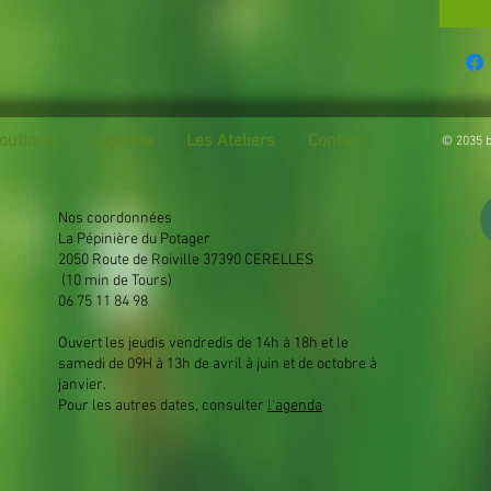
outique
L'agenda
Les Ateliers
Contact
© 2035 b
Nos coordonnées
La Pépinière du Potager
2050 Route de Roiville 37390 CERELLES
(10 min de Tours)
06 75 11 84 98
Ouvert les jeudis vendredis de 14h à 18h et le
samedi de 09H à 13h de avril à juin et de octobre à
janvier.
Pour les autres dates, consulter
l'agenda