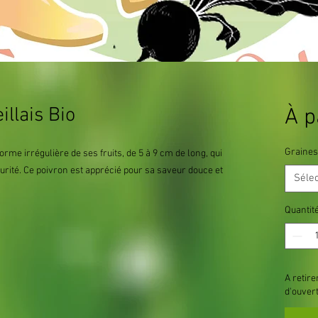
illais Bio
À p
Graines
orme irrégulière de ses fruits, de 5 à 9 cm de long, qui
rité. Ce poivron est apprécié pour sa saveur douce et
Séle
Quantit
A retire
d'ouver