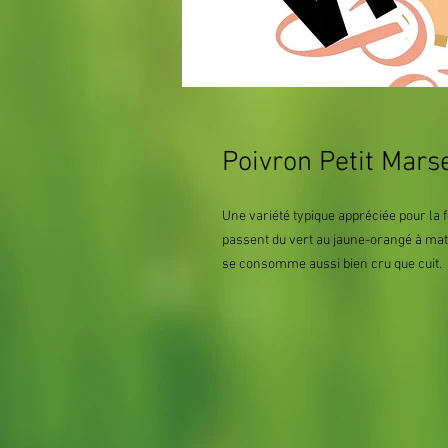
Poivron Petit Marse
Une variété typique appréciée pour la f
passent du vert au jaune-orangé à matu
se consomme aussi bien cru que cuit.