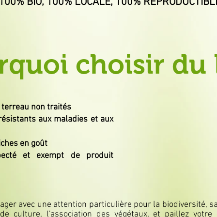
100% BIO,
100% LOCALE, 100% REPRODUCTIBL
quoi choisir du 
 terreau non traités
résistants aux maladies et aux
iches en goût
pecté et exempt de produit
ager avec une attention particulière pour la biodiversité, s
de culture, l'association des végétaux, et paillez votre 