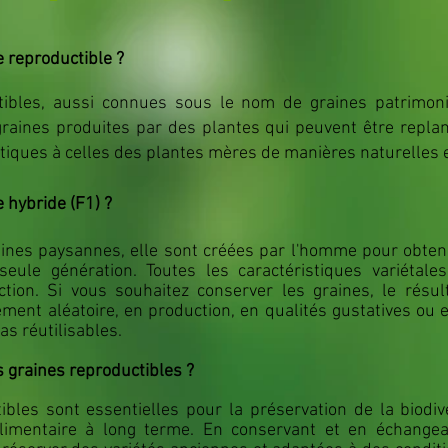
e reproductible ?
tibles, aussi connues sous le nom de graines patrimo
raines produites par des plantes qui peuvent être repla
tiques à celles des plantes mères de manières naturelles e
 hybride (F1) ?
ines paysannes, elle sont créées par l'homme pour obteni
seule génération. To
utes les caractéristiques variétal
tion. Si vous souhaitez conserver les graines, le résul
ement aléatoire, en production, en qualités gustatives ou e
as réutilisables.
s graines reproductibles
?
bles sont essentielles pour la préservation de la biodiv
 alimentaire à long terme. En conservant et en échange