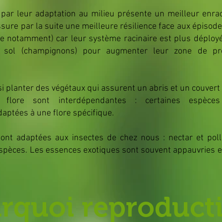
 par leur adaptation au milieu présente un meilleur enra
ssure par la suite une meilleure résilience face aux épisod
e notamment) car leur système racinaire est plus déployé
 sol (champignons) pour augmenter leur zone de pro
si planter des végétaux qui assurent un abris et un couvert 
flore sont interdépendantes : certaines espèces p
ptées à une flore spécifique.
ont adaptées aux insectes de chez nous : nectar et pol
espèces. Les essences exotiques sont souvent appauvries e
rquoi reproducti