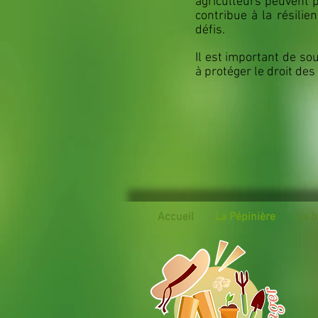
agriculteurs peuvent p
contribue à la résili
défis.
Il est important de sou
à protéger le droit des
Accueil
La Pépinière
La b