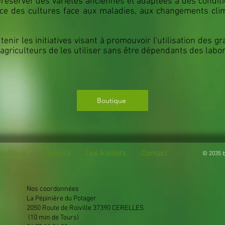
réserver des variétés anciennes et adaptées à des conditi
ence des cultures face aux maladies, aux changements cli
tenir les initiatives visant à promouvoir l'utilisation des g
 agriculteurs de les utiliser sans être dépendants des labor
Boutique
outique
L'agenda
Les Ateliers
Contact
© 2035 b
Nos coordonnées
La Pépinière du Potager
2050 Route de Roiville 37390 CERELLES
(10 min de Tours)