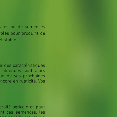
niales ou de semences
ntées pour produire de
t stable.
r des caractéristiques
es obtenues sont alors
tat de vos prochaines
ncore en rusticité. Vos
ersité agricole et pour
ant ces semences, les