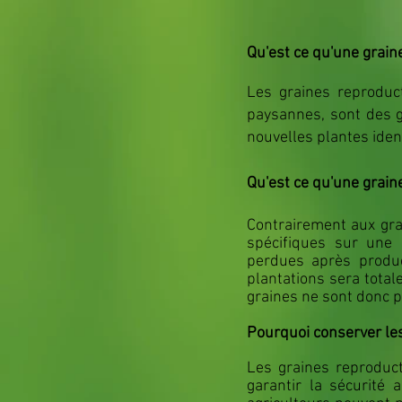
Qu'est ce qu'une grain
Les graines reproduc
paysannes, sont des g
nouvelles plantes iden
Qu'est ce qu'
une graine
Contrairement aux gra
spécifiques sur une 
perdues après produc
plantations sera total
graines ne sont donc p
Pourquoi conserver le
Les graines reproducti
garantir la sécurité