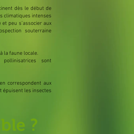
cinent dès le début de
es climatiques intenses
 et peu s’associer aux
spection souterraine
à la faune locale.
ollinisatrices sont
len correspondent aux
t épuisent les insectes
ble ?