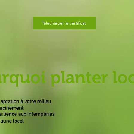
Télécharger le certificat
rquoi planter loc
aptation à votre milieu
racinement
silience
aux intempéries
faune local