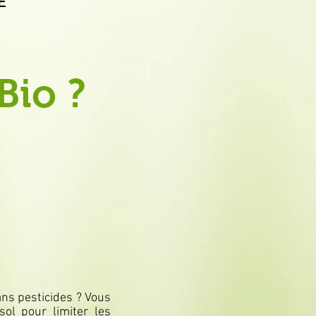
E
Bio ?
ans pesticides ? Vous
sol pour limiter les