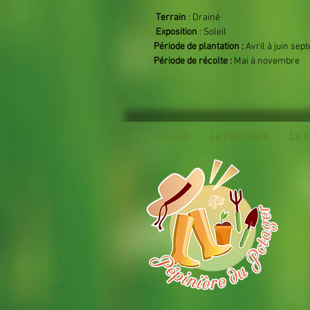
Terrain
: Drainé
Exposition
: Soleil
Période de plantation :
Avril à juin se
Période de récolte :
Mai à novembre
Accueil
La Pépinière
La b