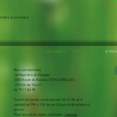
ptembre à novembre
outique
L'agenda
Les Ateliers
Contact
© 2035 b
Nos coordonnées
La Pépinière du Potager
2050 Route de Roiville 37390 CERELLES
(10 min de Tours)
06 75 11 84 98
Ouvert les jeudis vendredis de 14h à 18h et le
samedi de 09H à 13h de avril à juin et de octobre à
janvier.
Pour les autres dates, consulter
l'agenda