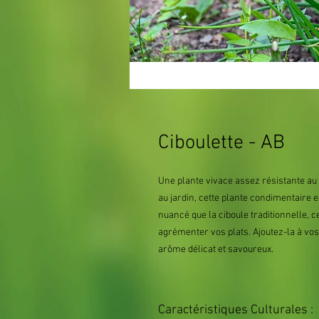
Ciboulette - AB
Une plante vivace assez résistante au f
au jardin, cette plante condimentaire 
nuancé que la ciboule traditionnelle, ce
agrémenter vos plats. Ajoutez-la à vo
arôme délicat et savoureux.
Caractéristiques Culturales :