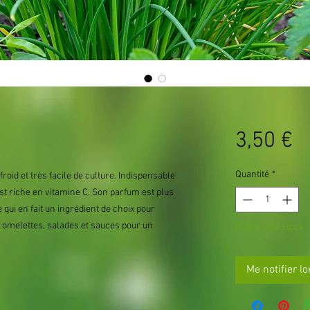
P
3,50 €
Quantité
*
roid et très facile de culture. Indispensable
est riche en vitamine C. Son parfum est plus
 qui en fait un ingrédient de choix pour
s omelettes, salades et sauces pour un
Rupture de stock
Me notifier lo