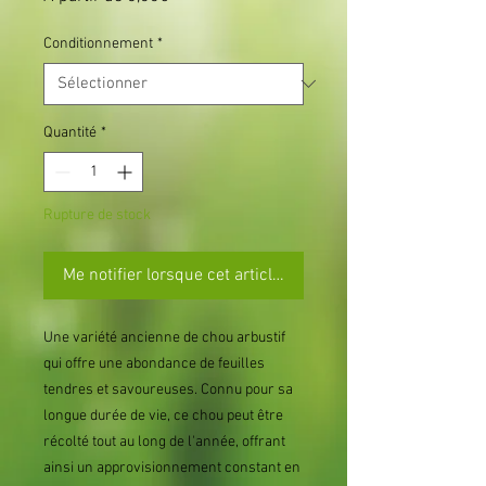
promotionnel
Conditionnement
*
Quantité
*
Rupture de stock
Me notifier lorsque cet article est disponible
Une variété ancienne de chou arbustif
qui offre une abondance de feuilles
tendres et savoureuses. Connu pour sa
longue durée de vie, ce chou peut être
récolté tout au long de l'année, offrant
ainsi un approvisionnement constant en