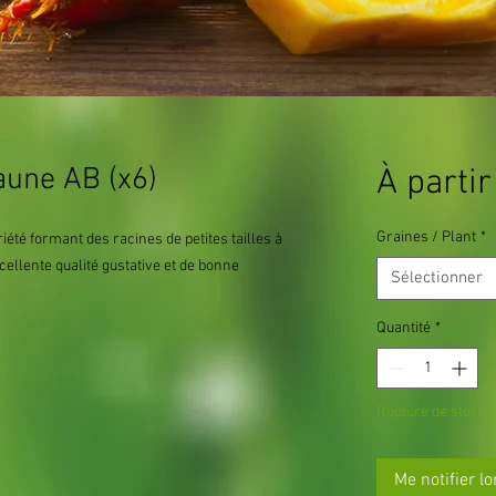
aune AB (x6)
À parti
Graines / Plant
*
été formant des racines de petites tailles à
xcellente qualité gustative et de bonne
Sélectionner
Quantité
*
Rupture de stock
Me notifier lo