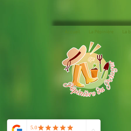
Accueil
La Pépinière
La b