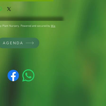
y Plant Nursery. Powered and secured by
Wix
AGENDA