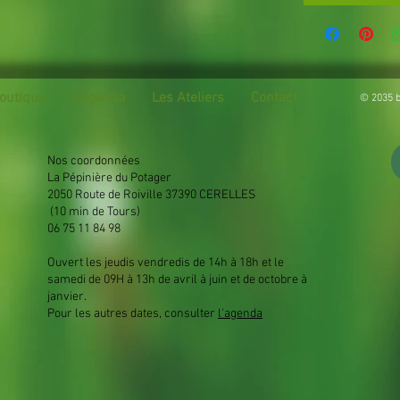
outique
L'agenda
Les Ateliers
Contact
© 2035 b
Nos coordonnées
La Pépinière du Potager
2050 Route de Roiville 37390 CERELLES
(10 min de Tours)
06 75 11 84 98
Ouvert les jeudis vendredis de 14h à 18h et le
samedi de 09H à 13h de avril à juin et de octobre à
janvier.
Pour les autres dates, consulter
l'agenda